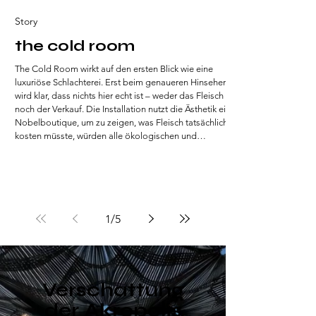
Story
the cold room
The Cold Room wirkt auf den ersten Blick wie eine
luxuriöse Schlachterei. Erst beim genaueren Hinsehen
wird klar, dass nichts hier echt ist – weder das Fleisch
noch der Verkauf. Die Installation nutzt die Ästhetik einer
Nobelboutique, um zu zeigen, was Fleisch tatsächlich
kosten müsste, würden alle ökologischen und
gesellschaftlichen Folgen eingepreist. Ein stiller
Kommentar zur Logik von Fast Fashion, übertragen auf
unsere Ernährung.
1
/
5
Verschattung
der Akropolis