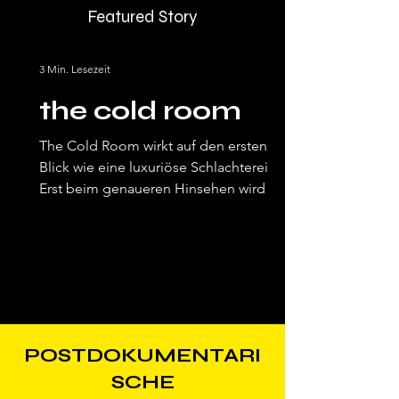
Featured Story
3 Min. Lesezeit
the cold room
The Cold Room wirkt auf den ersten
Blick wie eine luxuriöse Schlachterei.
Erst beim genaueren Hinsehen wird
klar, dass nichts hier echt ist – weder
das Fleisch noch der Verkauf. Die
Installation nutzt die Ästhetik einer
Nobelboutique, um zu zeigen, was
Fleisch tatsächlich kosten müsste,
würden alle ökologischen und
gesellschaftlichen Folgen eingepreist.
POSTDOKUMENTARI
Ein stiller Kommentar zur Logik von
SCHE
Fast Fashion, übertragen auf unsere