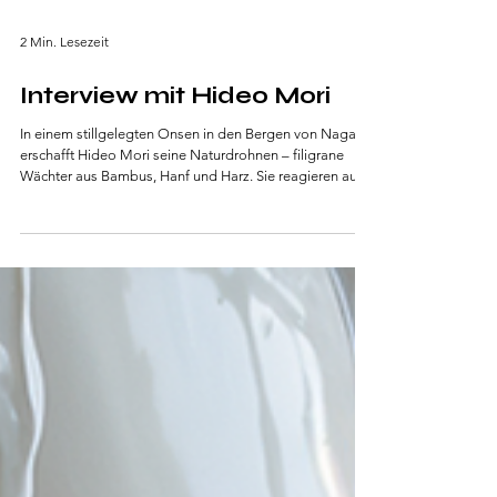
2 Min. Lesezeit
Interview mit Hideo Mori
In einem stillgelegten Onsen in den Bergen von Nagano
erschafft Hideo Mori seine Naturdrohnen – filigrane
Wächter aus Bambus, Hanf und Harz. Sie reagieren auf
Wasser, Rauch oder Erschütterungen, steigen auf und
warnen, bevor Gefahr sichtbar wird. Seine Arbeit ist kein
Akt der Technik, sondern des Zuhörens: Design, das
vergeht, ohne Spuren zu hinterlassen.