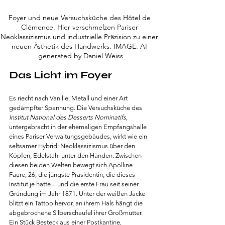
Foyer und neue Versuchsküche des Hôtel de 
Clémence. Hier verschmelzen Pariser 
Neoklassizismus und industrielle Präzision zu einer 
neuen Ästhetik des Handwerks. IMAGE: AI 
generated by Daniel Weiss
Das Licht im Foyer
Es riecht nach Vanille, Metall und einer Art 
gedämpfter Spannung. Die Versuchsküche des 
Institut National des Desserts Nominatifs
, 
untergebracht in der ehemaligen Empfangshalle 
eines Pariser Verwaltungsgebäudes, wirkt wie ein 
seltsamer Hybrid: Neoklassizismus über den 
Köpfen, Edelstahl unter den Händen. Zwischen 
diesen beiden Welten bewegt sich Apolline 
Faure, 26, die jüngste Präsidentin, die dieses 
Institut je hatte – und die erste Frau seit seiner 
Gründung im Jahr 1871. Unter der weißen Jacke 
blitzt ein Tattoo hervor, an ihrem Hals hängt die 
abgebrochene Silberschaufel ihrer Großmutter. 
Ein Stück Besteck aus einer Postkantine, 