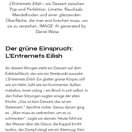
L’Entremets Eilish
 – ein Dessert zwischen 
Pop und Perfektion. Limette, Rauchsalz, 
Mandelboden und einer glänzenden 
Oberfläche, die man erst brechen muss, um 
sie zu verstehen. IMAGE: AI generated by 
Daniel Weiss
Der grüne Einspruch: 
L’Entremets Eilish
An diesem Morgen steht ein Dessert auf dem 
Edelstahltisch, das wie ein Streitpunkt aussieht: 
L’Entremets Eilish
. Ein glatter grüner Körper, still 
wie ein Helm, kühl wie ein Kommentar. Außen 
makellos, innen salzig – ein Bruch in sich selbst. In 
den frühen Sitzungen sagten einige der alten 
Köche: „Das ist kein Dessert, das ist ein 
Statement.“ Apolline nickte. Genau darum ging 
es. „Man muss es zerbrechen, um es zu 
schmecken“, sagte sie damals. Heute führt sie 
das Messer über die Glasur, die Kuppel bricht 
lautlos, der Dampf steigt wie ein Atemzug. Kein 