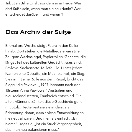
Tribut an Billie Eilish, sondern eine Frage: Was 
darf Süße sein, wenn man sie neu denkt? Wer 
entscheidet darüber – und warum?
Das Archiv der Süße
Einmal pro Woche steigt Faure in den Keller 
hinab. Dort stehen die Metallregale wie stille 
Zeugen: Wachssiegel, Papierrollen, Gerichte, die 
längst Teil des kulturellen Gedächtnisses sind. 
Pavlova. Sachertorte. Millefeuille. Hinter jedem 
Namen eine Debatte, ein Machtkampf, ein Sieg. 
Sie nimmt eine Rolle aus dem Regal, bricht das 
Siegel: die Pavlova. „1927, benannt nach der 
Tänzerin Anna Pawlowa.“ Australien und 
Neuseeland stritten, Frankreich entschied. Die 
alten Männer erzählten diese Geschichte gern – 
mit Stolz. Heute liest sie sie anders: als 
Erinnerung daran, dass solche Entscheidungen 
nie neutral waren. Und niemals einfach. „Ein 
Name“, sagt sie, „ist ein Stück Vergangenheit, 
das man neu balancieren muss.“