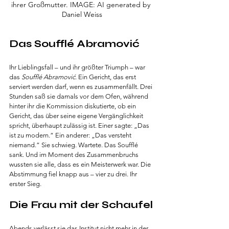
ihrer Großmutter. IMAGE: AI generated by 
Daniel Weiss
Das Soufflé Abramović
Ihr Lieblingsfall – und ihr größter Triumph – war 
das 
Soufflé Abramović
. Ein Gericht, das erst 
serviert werden darf, wenn es zusammenfällt. Drei 
Stunden saß sie damals vor dem Ofen, während 
hinter ihr die Kommission diskutierte, ob ein 
Gericht, das über seine eigene Vergänglichkeit 
spricht, überhaupt zulässig ist. Einer sagte: „Das 
ist zu modern.“ Ein anderer: „Das versteht 
niemand.“ Sie schwieg. Wartete. Das Soufflé 
sank. Und im Moment des Zusammenbruchs 
wussten sie alle, dass es ein Meisterwerk war. Die 
Abstimmung fiel knapp aus – vier zu drei. Ihr 
erster Sieg.
Die Frau mit der Schaufel
Abends verlässt sie das Institut nicht mehr in der 