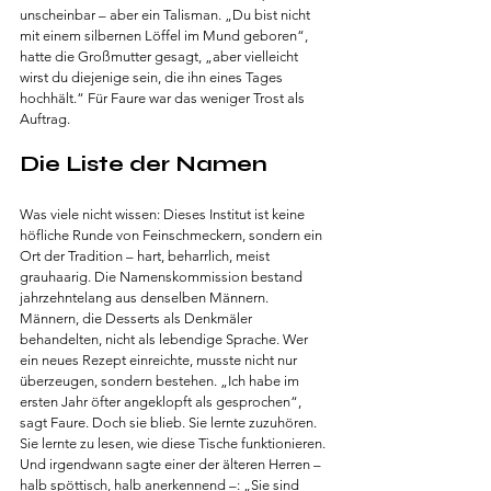
unscheinbar – aber ein Talisman. „Du bist nicht 
mit einem silbernen Löffel im Mund geboren“, 
hatte die Großmutter gesagt, „aber vielleicht 
wirst du diejenige sein, die ihn eines Tages 
hochhält.“ Für Faure war das weniger Trost als 
Auftrag.
Die Liste der Namen
Was viele nicht wissen: Dieses Institut ist keine 
höfliche Runde von Feinschmeckern, sondern ein 
Ort der Tradition – hart, beharrlich, meist 
grauhaarig. Die Namenskommission bestand 
jahrzehntelang aus denselben Männern. 
Männern, die Desserts als Denkmäler 
behandelten, nicht als lebendige Sprache. Wer 
ein neues Rezept einreichte, musste nicht nur 
überzeugen, sondern bestehen. „Ich habe im 
ersten Jahr öfter angeklopft als gesprochen“, 
sagt Faure. Doch sie blieb. Sie lernte zuzuhören. 
Sie lernte zu lesen, wie diese Tische funktionieren. 
Und irgendwann sagte einer der älteren Herren – 
halb spöttisch, halb anerkennend –: „Sie sind 